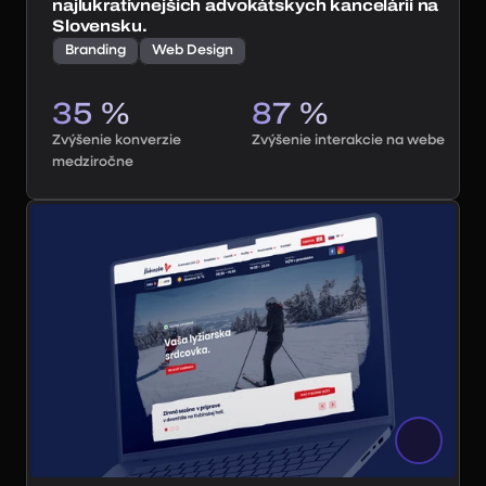
najlukratívnejších advokátskych kancelárií na
Slovensku.
Branding
Web Design
35 % 
87 % 
Zvýšenie konverzie 
Zvýšenie interakcie na webe
medziročne
40+ klientov