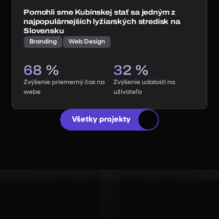
Pomohli sme Kubínskej stať sa jedným z
najpopulárnejších lyžiarských stredísk na
Slovensku
Branding
Web Design
68 %
32 %
40+ klientov
Zvýšenie priemerný čas na 
Zvýšenie udalostí na 
webe
uživateľa
Všetky projekty