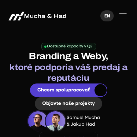
40+ klientov
N
EN
a
š
e 
Kontaktujte nás
p
r
Dostupné kapacity v Q2
o
Branding a Weby,
j
40+ klientov
e
ktoré podporia váš predaj a
k
reputáciu
40+ klientov
t
y
Chcem spolupracovať
Objavte naše projekty
Samuel Mucha
& Jakub Had